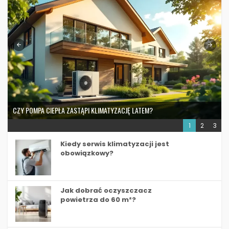
CZY POMPA CIEPŁA ZASTĄPI KLIMATYZACJĘ LATEM?
1
2
3
Kiedy serwis klimatyzacji jest
obowiązkowy?
Jak dobrać oczyszczacz
powietrza do 60 m²?