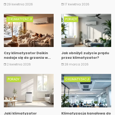
dziennie?
29 kwietnia 2026
17 kwietnia 2026
O KLIMATYZACJI
PORADY
Czy klimatyzator Daikin
Jak obniżyć zużycie prądu
nadaje się do grzania w...
przez klimatyzator?
2 kwietnia 2026
28 marca 2026
PORADY
O KLIMATYZACJI
Jaki klimatyzator
Klimatyzacja kanałowa do