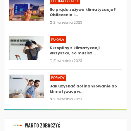
O KLIMATYZACJI
Ile prądu zużywa klimatyzacja?
Obliczenia i...
21 września 2023
PORADY
Skropliny z klimatyzacji -
wszystko, co musisz...
21 września 2023
PORADY
Jak uzyskać dofinansowanie do
klimatyzacji w...
21 września 2023
WARTO ZOBACZYĆ