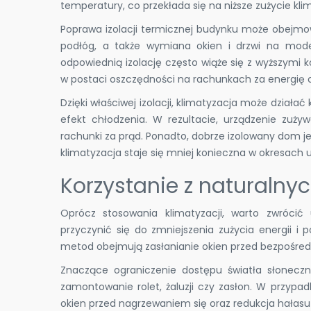
temperatury, co przekłada się na niższe zużycie kl
Poprawa izolacji termicznej budynku może obejmowa
podłóg, a także wymiana okien i drzwi na mode
odpowiednią izolację często wiąże się z wyższymi 
w postaci oszczędności na rachunkach za energię o
Dzięki właściwej izolacji, klimatyzacja może działa
efekt chłodzenia. W rezultacie, urządzenie zużyw
rachunki za prąd. Ponadto, dobrze izolowany dom je
klimatyzacja staje się mniej konieczna w okresach
Korzystanie z naturalny
Oprócz stosowania klimatyzacji, warto zwróci
przyczynić się do zmniejszenia zużycia energii 
metod obejmują zasłanianie okien przed bezpośre
Znaczące ograniczenie dostępu światła słonec
zamontowanie rolet, żaluzji czy zasłon. W przypa
okien przed nagrzewaniem się oraz redukcja hałas