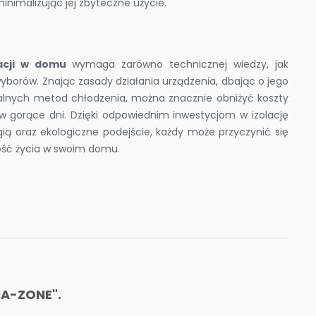
inimalizując jej zbyteczne użycie.
acji w domu
wymaga zarówno technicznej wiedzy, jak
borów. Znając zasady działania urządzenia, dbając o jego
ralnych metod chłodzenia, można znacznie obniżyć koszty
w gorące dni. Dzięki odpowiednim inwestycjom w izolację
ią oraz ekologiczne podejście, każdy może przyczynić się
kość życia w swoim domu.
A-ZONE".