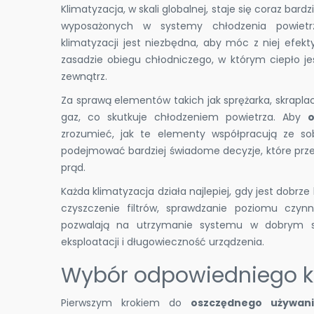
Klimatyzacja, w skali globalnej, staje się coraz bar
wyposażonych w systemy chłodzenia powietr
klimatyzacji jest niezbędna, aby móc z niej efekt
zasadzie obiegu chłodniczego, w którym ciepło 
zewnątrz.
Za sprawą elementów takich jak sprężarka, skrapla
gaz, co skutkuje chłodzeniem powietrza. Aby
o
zrozumieć, jak te elementy współpracują ze so
podejmować bardziej świadome decyzje, które przekł
prąd.
Każda klimatyzacja działa najlepiej, gdy jest dob
czyszczenie filtrów, sprawdzanie poziomu czyn
pozwalają na utrzymanie systemu w dobrym sta
eksploatacji i długowieczność urządzenia.
Wybór odpowiedniego k
Pierwszym krokiem do
oszczędnego używan