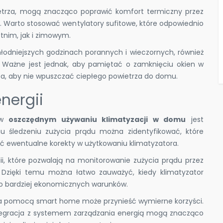
ietrza, mogą znacząco poprawić komfort termiczny przez
e. Warto stosować wentylatory sufitowe, które odpowiednio
nim, jak i zimowym.
łodniejszych godzinach porannych i wieczornych, również
. Ważne jest jednak, aby pamiętać o zamknięciu okien w
za, aby nie wpuszczać ciepłego powietrza do domu.
nergii
m w
oszczędnym używaniu klimatyzacji w domu
jest
mu śledzeniu zużycia prądu można zidentyfikować, które
ać ewentualne korekty w użytkowaniu klimatyzatora.
ii, które pozwalają na monitorowanie zużycia prądu przez
 Dzięki temu można łatwo zauważyć, kiedy klimatyzator
do bardziej ekonomicznych warunków.
za pomocą smart home może przynieść wymierne korzyści.
ntegracja z systemem zarządzania energią mogą znacząco