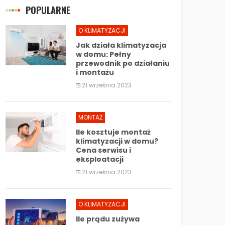
POPULARNE
O KLIMATYZACJI
Jak działa klimatyzacja
w domu: Pełny
przewodnik po działaniu
i montażu
21 września 2023
MONTAŻ
Ile kosztuje montaż
klimatyzacji w domu?
Cena serwisu i
eksploatacji
21 września 2023
O KLIMATYZACJI
Ile prądu zużywa