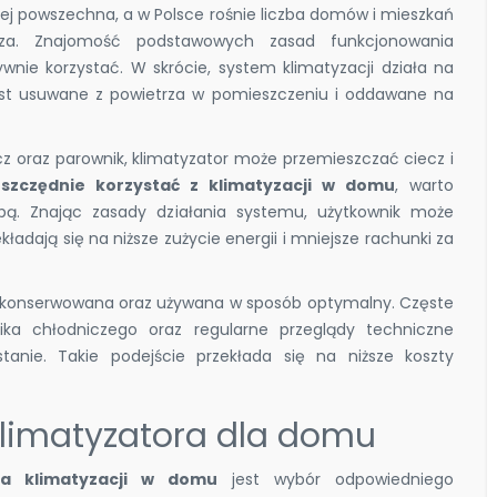
dziej powszechna, a w Polsce rośnie liczba domów i mieszkań
za. Znajomość podstawowych zasad funkcjonowania
ywnie korzystać. W skrócie, system klimatyzacji działa na
jest usuwane z powietrza w pomieszczeniu i oddawane na
cz oraz parownik, klimatyzator może przemieszczać ciecz i
szczędnie korzystać z klimatyzacji w domu
, warto
bą. Znając zasady działania systemu, użytkownik może
adają się na niższe zużycie energii i mniejsze rachunki za
rze konserwowana oraz używana w sposób optymalny. Częste
nika chłodniczego oraz regularne przeglądy techniczne
nie. Takie podejście przekłada się na niższe koszty
limatyzatora dla domu
ia klimatyzacji w domu
jest wybór odpowiedniego