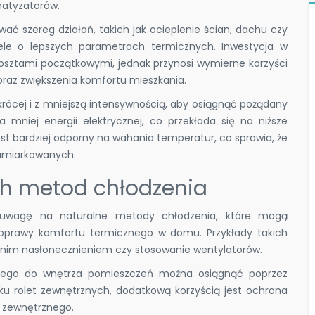
imatyzatorów.
ć szereg działań, takich jak ocieplenie ścian, dachu czy
le o lepszych parametrach termicznych. Inwestycja w
kosztami początkowymi, jednak przynosi wymierne korzyści
raz zwiększenia komfortu mieszkania.
ć krócej i z mniejszą intensywnością, aby osiągnąć pożądany
a mniej energii elektrycznej, co przekłada się na niższe
st bardziej odporny na wahania temperatur, co sprawia, że
 umiarkowanych.
ch metod chłodzenia
ć uwagę na naturalne metody chłodzenia, które mogą
i poprawy komfortu termicznego w domu. Przykłady takich
dnim nasłonecznieniem czy stosowanie wentylatorów.
znego do wnętrza pomieszczeń można osiągnąć poprzez
dku rolet zewnętrznych, dodatkową korzyścią jest ochrona
u zewnętrznego.