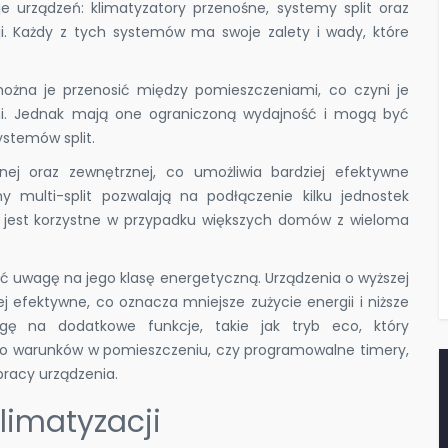
e urządzeń: klimatyzatory przenośne, systemy split oraz
cji. Każdy z tych systemów ma swoje zalety i wady, które
 można je przenosić między pomieszczeniami, co czyni je
eni. Jednak mają one ograniczoną wydajność i mogą być
stemów split.
znej oraz zewnętrznej, co umożliwia bardziej efektywne
my multi-split pozwalają na podłączenie kilku jednostek
o jest korzystne w przypadku większych domów z wieloma
ić uwagę na jego klasę energetyczną. Urządzenia o wyższej
j efektywne, co oznacza mniejsze zużycie energii i niższe
gę na dodatkowe funkcje, takie jak tryb eco, który
do warunków w pomieszczeniu, czy programowalne timery,
pracy urządzenia.
limatyzacji