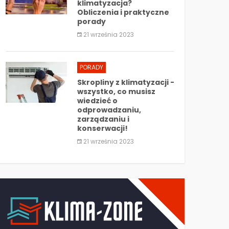
klimatyzacja?
Obliczenia i praktyczne
porady
21 września 2023
PORADY
Skropliny z klimatyzacji -
wszystko, co musisz
wiedzieć o
odprowadzaniu,
zarządzaniu i
konserwacji!
21 września 2023