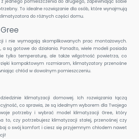
ją z jednego pomieszczenia do drugiego, zapewniając sobie
otrzebny. To idealne rozwiązanie dla osób, które wynajmują
klimatyzatora do różnych części domu.
 Gree
acji i nie wymagają skomplikowanych prac montażowych.
 a są gotowe do działania. Ponadto, wiele modeli posiada
e tylko temperaturę, ale także wilgotność powietrza, co
Dzięki kompaktowym rozmiarom, klimatyzatory przenośne
ewniając chłód w dowolnym pomieszczeniu.
iedzinie klimatyzacji domowej. Ich rozwiązania łączą
cyjność, co sprawia, że są idealnym wyborem dla Twojego
woje potrzeby i wybrać model klimatyzacji Gree, który
a to, czy potrzebujesz klimatyzacji stałej, przenośnej czy
 Dbaj o swój komfort i ciesz się przyjemnym chłodem nawet
ji!