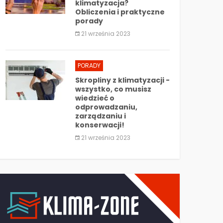
klimatyzacja?
Obliczenia i praktyczne
porady
21 września 2023
PORADY
Skropliny z klimatyzacji -
wszystko, co musisz
wiedzieć o
odprowadzaniu,
zarządzaniu i
konserwacji!
21 września 2023