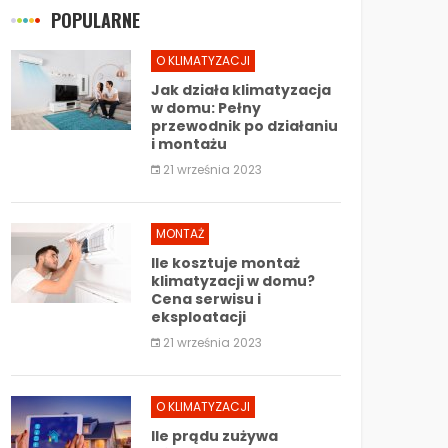
POPULARNE
O KLIMATYZACJI
Jak działa klimatyzacja
w domu: Pełny
przewodnik po działaniu
i montażu
21 września 2023
MONTAŻ
Ile kosztuje montaż
klimatyzacji w domu?
Cena serwisu i
eksploatacji
21 września 2023
O KLIMATYZACJI
Ile prądu zużywa