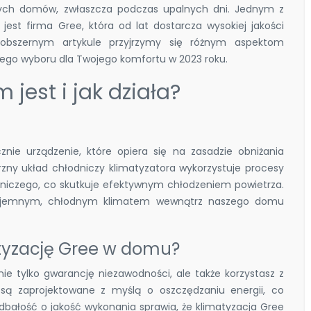
ych domów, zwłaszcza podczas upalnych dni. Jednym z
est firma Gree, która od lat dostarcza wysokiej jakości
obszernym artykule przyjrzymy się różnym aspektom
ego wyboru dla Twojego komfortu w 2023 roku.
 jest i jak działa?
nie urządzenie, które opiera się na zasadzie obniżania
ny układ chłodniczy klimatyzatora wykorzystuje procesy
odniczego, co skutkuje efektywnym chłodzeniem powietrza.
zyjemnym, chłodnym klimatem wewnątrz naszego domu
tyzację Gree w domu?
ie tylko gwarancję niezawodności, ale także korzystasz z
 są zaprojektowane z myślą o oszczędzaniu energii, co
 dbałość o jakość wykonania sprawia, że klimatyzacja Gree