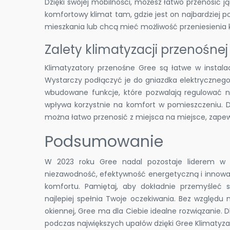
Dzięki swojej mobilności, możesz łatwo przenosić 
komfortowy klimat tam, gdzie jest on najbardziej p
mieszkania lub chcą mieć możliwość przeniesienia 
Zalety klimatyzacji przenośnej
Klimatyzatory przenośne Gree są łatwe w instal
Wystarczy podłączyć je do gniazdka elektrycznego,
wbudowane funkcje, które pozwalają regulować ni
wpływa korzystnie na komfort w pomieszczeniu. 
można łatwo przenosić z miejsca na miejsce, zap
Podsumowanie
W 2023 roku Gree nadal pozostaje liderem w dz
niezawodność, efektywność energetyczną i innowa
komfortu. Pamiętaj, aby dokładnie przemyśleć s
najlepiej spełnia Twoje oczekiwania. Bez względu n
okiennej, Gree ma dla Ciebie idealne rozwiązanie.
podczas największych upałów dzięki Gree Klimatyzac