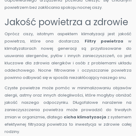
odpowiedniego urządzenia pozwala cieszyć się chłodnym
powietrzem bez zakłócania spokoju nocnej ciszy.
Jakość powietrza a zdrowie
Oprócz ciszy, istotnym aspektem klimatyzacji jest jakość
powietrza, które ona dostarcza.
Filtry powietrza
w
klimatyzatorach nowej generacji są przystosowane do
usuwania alergenów, pyłów i innych zanieczyszczeń, co jest
kluczowe dla zdrowia alergików i osób z problemami układu
oddechowego. Nocne filtrowanie i oczyszczanie powietrza
powinno odbywać się w sposób niezakłócający naszego snu.
Czyste powietrze może pomóc w minimalizowaniu objawów
alergii, astmy oraz innych dolegliwości, które mogłyby obniżać
jakość naszego odpoczynku. Długofalowe narażenie na
zanieczyszczenia powietrza może prowadzić do trwałych
zmian w organizmie, dlatego
cicha klimatyzacja
z systemem
efektywnej filtryzacji powietrza to inwestycja w zdrowie całej
rodziny.